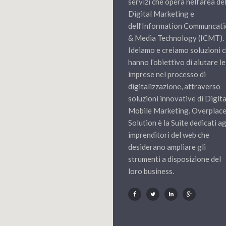
servizi che opera nell’area de
Digital Marketing e
dell’Information Communcat
& Media Technology (ICMT).
Ideiamo e creiamo soluzioni 
hanno l’obiettivo di aiutare le
imprese nel processo di
digitalizzazione, attraverso
soluzioni innovative di Digita
Mobile Marketing. Overplac
Solution è la Suite dedicati ag
imprenditori del web che
desiderano ampliare gli
strumenti a disposizione del
loro business.