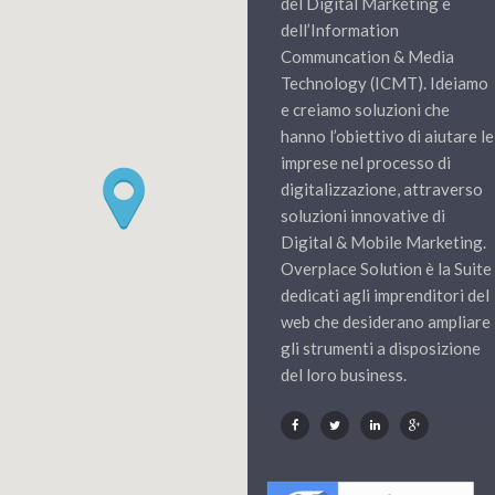
del Digital Marketing e
dell’Information
Communcation & Media
Technology (ICMT). Ideiamo
e creiamo soluzioni che
hanno l’obiettivo di aiutare le
imprese nel processo di
digitalizzazione, attraverso
soluzioni innovative di
Digital & Mobile Marketing.
Overplace Solution è la Suite
dedicati agli imprenditori del
web che desiderano ampliare
gli strumenti a disposizione
del loro business.