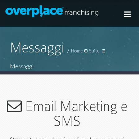
Tog
navi
Messaggi
/
Home
Suite
Messaggi
Email Marketing e
SMS